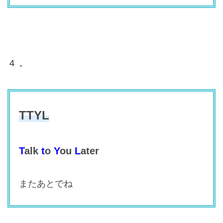
４，
TTYL
T
alk
t
o
Y
ou
L
ater
またあとでね