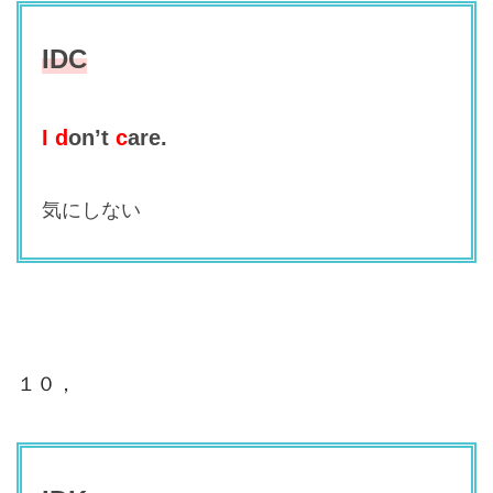
IDC
I
d
on’t
c
are.
気にしない
１０，