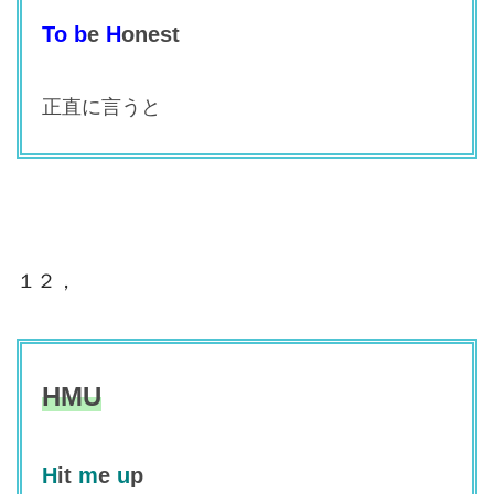
To
b
e
H
onest
正直に言うと
１２，
HMU
H
it
m
e
u
p