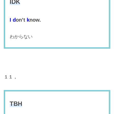
IDK
I
d
on’t
k
now.
わからない
１１，
TBH