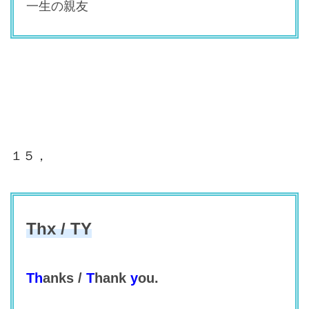
一生の親友
１５，
Thx / TY
Th
anks /
T
hank
y
ou.