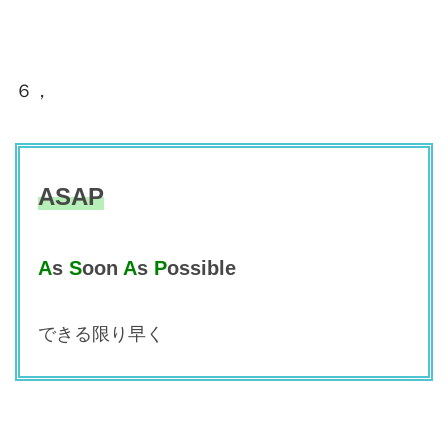
６，
ASAP
A
s
S
oon
A
s
P
ossible
できる限り早く