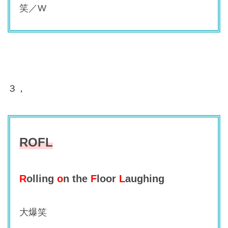
笑／W
３，
ROFL
R
olling
o
n the
F
loor
L
aughing
大爆笑