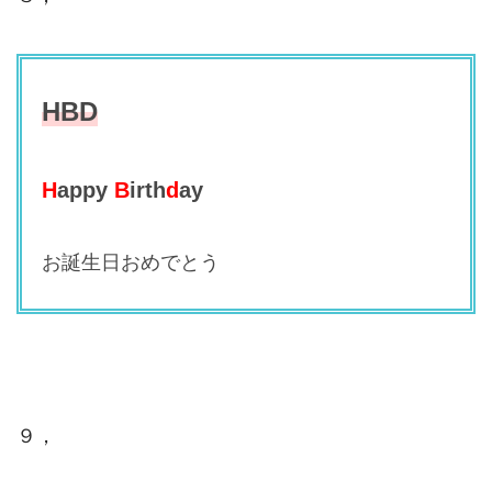
HBD
H
appy
B
irth
d
ay
お誕生日おめでとう
９，