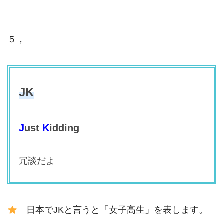
５，
JK
J
ust
K
idding
冗談だよ
日本でJKと言うと「女子高生」を表します。