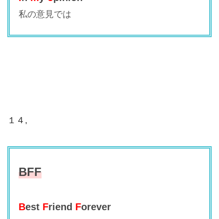
私の意見では
１４,
BFF
B
est
F
riend
F
orever