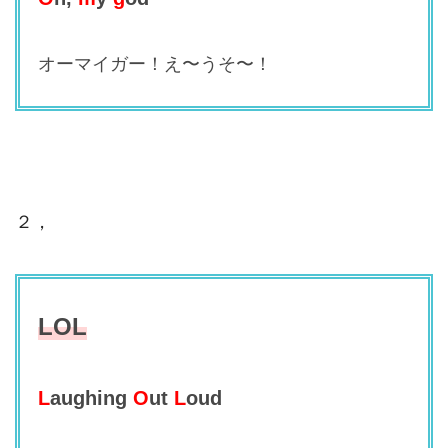
オーマイガー！え〜うそ〜！
２，
LOL
L
aughing
O
ut
L
oud