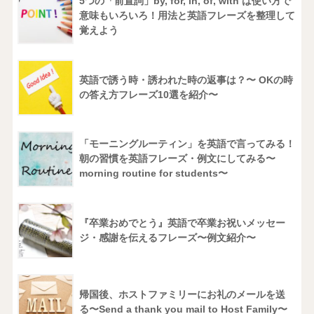
5つの「前置詞」by, for, in, of, with は使い方で
意味もいろいろ！用法と英語フレーズを整理して
覚えよう
英語で誘う時・誘われた時の返事は？〜 OKの時
の答え方フレーズ10選を紹介〜
「モーニングルーティン」を英語で言ってみる！
朝の習慣を英語フレーズ・例文にしてみる〜
morning routine for students〜
『卒業おめでとう』英語で卒業お祝いメッセー
ジ・感謝を伝えるフレーズ〜例文紹介〜
帰国後、ホストファミリーにお礼のメールを送
る〜Send a thank you mail to Host Family〜