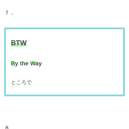
７，
BTW
B
y
t
he
W
ay
ところで
８，