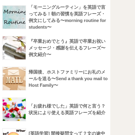
「モーニングルーティン」を英語で言
ってみる！朝の習慣を英語フレーズ・
例文にしてみる〜morning routine for
students〜
『卒業おめでとう』英語で卒業お祝い
メッセージ・感謝を伝えるフレーズ〜
例文紹介〜
帰国後、ホストファミリーにお礼のメ
ールを送る〜Send a thank you mail to
Host Family〜
「お疲れ様でした」英語で何と言う？
状況により使える英語フレーズを紹介
[英語学習] 間接疑問文って？文の途中