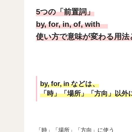
5つの「前置詞」
by, for, in, of, with
使い方で意味が変わる用法
by, for, in などは、
「時」「場所」「方向」以外
「時」「場所」「方向」に使う