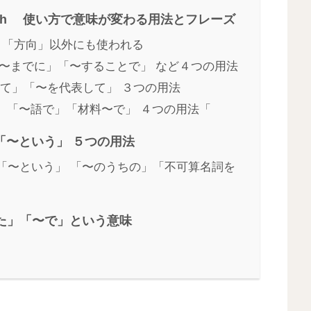
 of, with 使い方で意味が変わる用法とフレーズ
「場所」「方向」以外にも使われる
「〜までに」「〜することで」 など４つの用法
って」「〜を代表して」 ３つの用法
に」「〜語で」「材料〜で」 ４つの用法「
「〜という」 ５つの用法
」「〜という」 「〜のうちの」「不可算名詞を
った」「〜で」という意味