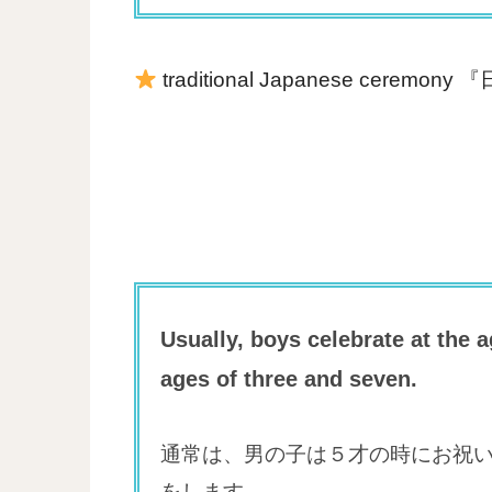
traditional Japanese cerem
Usually, boys celebrate at the a
ages of three and seven.
通常は、男の子は５才の時にお祝
をします。