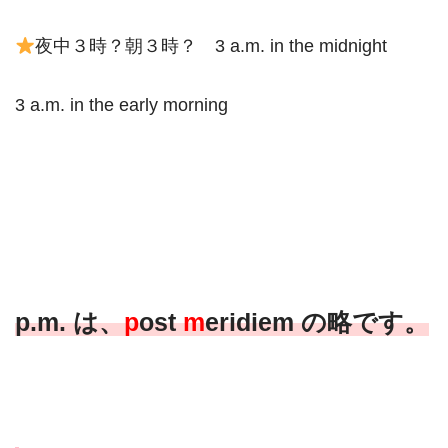
夜中３時？朝３時？ 3 a.m. in the midnight
3 a.m. in the early morning
p.m. は、
p
ost
m
eridiem の略です。