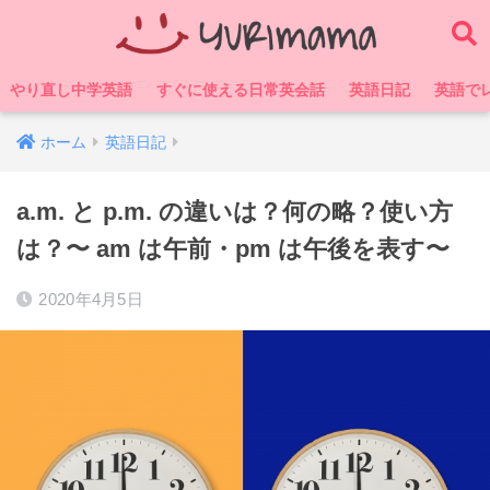
やり直し中学英語
すぐに使える日常英会話
英語日記
英語で
ホーム
英語日記
a.m. と p.m. の違いは？何の略？使い方
は？〜 am は午前・pm は午後を表す〜
2020年4月5日