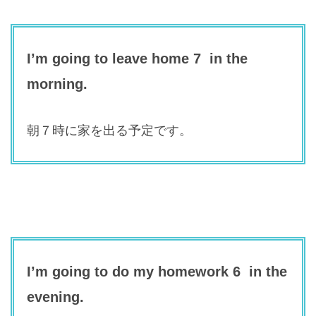
I’m going to leave home 7 in the
morning.
朝７時に家を出る予定です。
I’m going to do my homework 6 in the
evening.