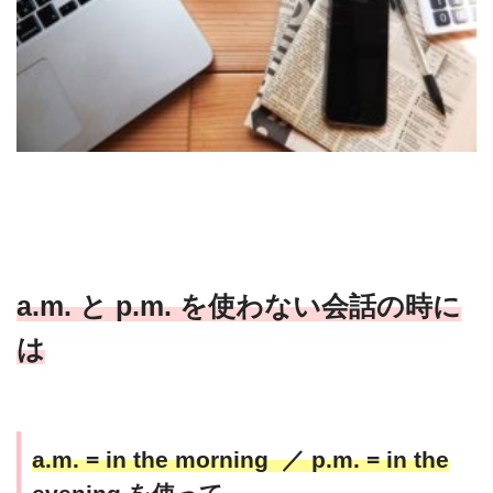
a.m. と p.m. を使わない会話の時に
は
a.m. = in the morning ／ p.m. = in the