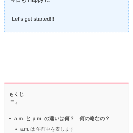
今日も Happy に
Let’s get started!!!
もくじ
a.m. と p.m. の違いは何？ 何の略なの？
a.m. は 午前中を表します