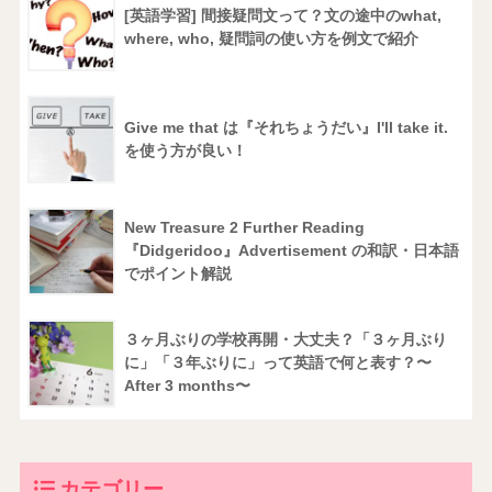
[英語学習] 間接疑問文って？文の途中のwhat,
where, who, 疑問詞の使い方を例文で紹介
Give me that は『それちょうだい』I'll take it.
を使う方が良い！
New Treasure 2 Further Reading
『Didgeridoo』Advertisement の和訳・日本語
でポイント解説
３ヶ月ぶりの学校再開・大丈夫？「３ヶ月ぶり
に」「３年ぶりに」って英語で何と表す？〜
After 3 months〜
カテゴリー