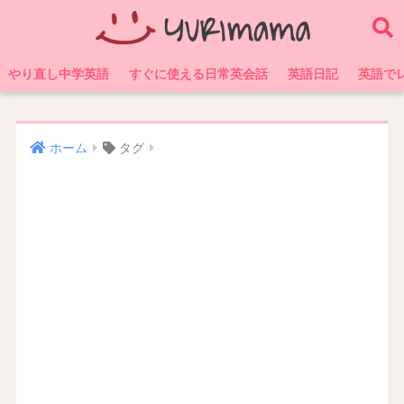
やり直し中学英語
すぐに使える日常英会話
英語日記
英語で
ホーム
タグ